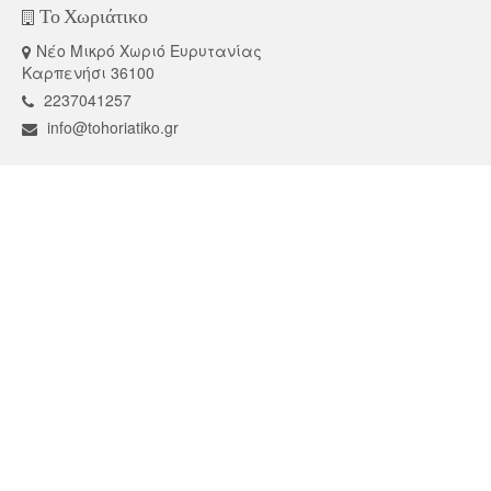
Το Χωριάτικο
Νέο Μικρό Χωριό Ευρυτανίας
Καρπενήσι 36100
2237041257
info@tohoriatiko.gr
Social
Recent Projects
Αρχική
Επικοινωνία
© 2026 Ταβέρνα Το Χωριάτικο Νασιόπουλος - WordPress Theme by
Kadence WP